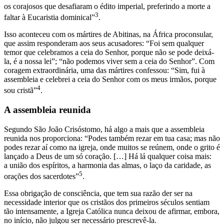
os corajosos que desafiaram o édito imperial, preferindo a morte a
3
faltar à Eucaristia dominical”
.
Isso aconteceu com os mártires de Abitinas, na África proconsular,
que assim responderam aos seus acusadores: “Foi sem qualquer
temor que celebramos a ceia do Senhor, porque não se pode deixá-
la, é a nossa lei”; “não podemos viver sem a ceia do Senhor”. Com
coragem extraordinária, uma das mártires confessou: “Sim, fui à
assembleia e celebrei a ceia do Senhor com os meus irmãos, porque
4
sou cristã”
.
A assembleia reunida
Segundo São João Crisóstomo, há algo a mais que a assembleia
reunida nos proporciona: “Podes também rezar em tua casa; mas não
podes rezar aí como na igreja, onde muitos se reúnem, onde o grito é
lançado a Deus de um só coração. […] Há lá qualquer coisa mais:
a união dos espíritos, a harmonia das almas, o laço da caridade, as
5
orações dos sacerdotes”
.
Essa obrigação de consciência, que tem sua razão der ser na
necessidade interior que os cristãos dos primeiros séculos sentiam
tão intensamente, a Igreja Católica nunca deixou de afirmar, embora,
no início, não julgou ser necessário prescrevê-la.