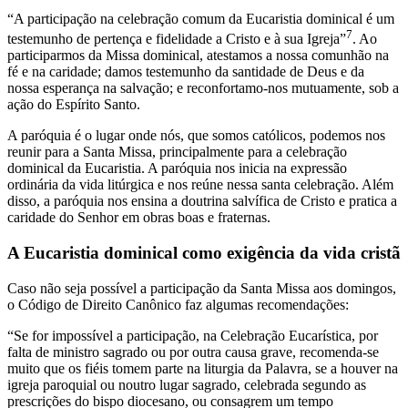
“A participação na celebração comum da Eucaristia dominical é um
7
testemunho de pertença e fidelidade a Cristo e à sua Igreja”
. Ao
participarmos da Missa dominical, atestamos a nossa comunhão na
fé e na caridade; damos testemunho da santidade de Deus e da
nossa esperança na salvação; e reconfortamo-nos mutuamente, sob a
ação do Espírito Santo.
A paróquia é o lugar onde nós, que somos católicos, podemos nos
reunir para a Santa Missa, principalmente para a celebração
dominical da Eucaristia. A paróquia nos inicia na expressão
ordinária da vida litúrgica e nos reúne nessa santa celebração. Além
disso, a paróquia nos ensina a doutrina salvífica de Cristo e pratica a
caridade do Senhor em obras boas e fraternas.
A Eucaristia dominical como exigência da vida cristã
Caso não seja possível a participação da Santa Missa aos domingos,
o Código de Direito Canônico faz algumas recomendações:
“Se for impossível a participação, na Celebração Eucarística, por
falta de ministro sagrado ou por outra causa grave, recomenda-se
muito que os fiéis tomem parte na liturgia da Palavra, se a houver na
igreja paroquial ou noutro lugar sagrado, celebrada segundo as
prescrições do bispo diocesano, ou consagrem um tempo