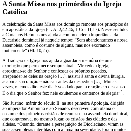
A Santa Missa nos primórdios da Igreja
Católica
A celebração da Santa Missa aos domingo remonta aos princípios da
era apostólica da Igreja (cf. At 2,42-46; 1 Cor 11,17). Nesse sentido,
a Carta aos Hebreus nos ajuda a compreender a importância da
Eucaristia dominical já naquele tempo: “Sem abandonarmos a nossa
assembleia, como é costume de alguns, mas nos exortando
mutuamente” (Hb 10,25).
A Tradição da Igreja nos ajuda a guardar a memória de uma
exortação que permanece sempre atual: “Vir cedo à igreja,
aproximar-se do Senhor e confessar os próprios pecados,
arrepender-se deles na oração […], assistir à santa e divina liturgia,
acabar a sua oração e não sair antes da despedida […]. Muitas
vezes, o temos dito: este dia é vos dado para a oração e o descanso.
2
É o dia que o Senhor fez: nele exultemos e cantemos de alegria”
.
São Justino, mártir do século II, na sua primeira Apologia, dirigida
ao imperador Antonino e ao Senado, descreveu com ufania o
costume dos primeiros cristãos de reunir-se na assembleia dominical,
que congregava, no mesmo lugar, os cristãos das cidades e das
aldeias. “Quando, durante a perseguição de Diocleciano, viram as
suas assembleias interditas com a máxima severidade, foram muitos