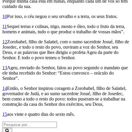
Porque minha casa está em ruínas, enquanto cada um de vós só tem
cuidado da sua.
10
Por isso, o céu negou o seu orvalho e a terra, os seus frutos.
11
Sequei terras e colinas, trigo, mosto e óleo, todo o fruto da terra,
homens e animais, tudo o que produz o trabalho de vossas mãos”.
12
Zorobabel, filho de Salatiel, com o sumo sacerdote Josué, filho de
Josedec, e todo o resto do povo, ouviram a voz do Senhor, seu
Deus, e as palavras que lhes dirigiu o profeta Ageu da parte do
Senhor. E todo o povo temeu o Senhor.
13
Ageu, enviado do Senhor, falou ao povo segundo o mandato que
ele tinha recebido do Senhor: “Estou convosco – oráculo do
Senhor”.
14
Então, o Senhor inspirou coragem a Zorobabel, filho de Salatiel,
governador de Judá, e ao sumo sacerdote Josué, filho de Josedec,
bem como a todo o resto do povo: todos pu­seram-se a trabalhar na
construção da casa do Senhor dos exércitos, seu Deus,
15
aos vinte e quatro dias do sexto mês.