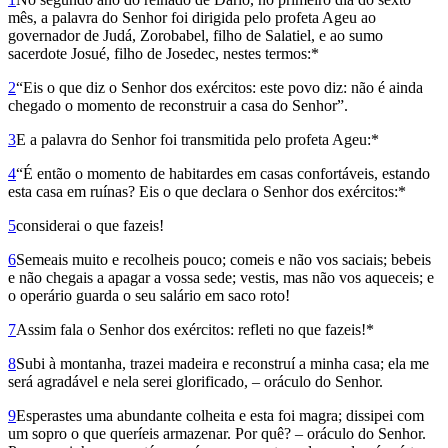
mês, a palavra do Senhor foi dirigida pelo profeta Ageu ao
governador de Judá, Zorobabel, filho de Salatiel, e ao sumo
sacerdote Josué, filho de Josedec, nestes termos:*
2
“Eis o que diz o Senhor dos exércitos: este povo diz: não é ainda
chegado o momento de reconstruir a casa do Senhor”.
3
E a palavra do Senhor foi transmitida pelo profeta Ageu:*
4
“É então o momento de habitardes em casas confortáveis, estando
esta casa em ruínas? Eis o que declara o Senhor dos exércitos:*
5
considerai o que fazeis!
6
Semeais muito e recolheis pouco; comeis e não vos saciais; bebeis
e não chegais a apagar a vossa sede; vestis, mas não vos aqueceis; e
o operário guarda o seu salário em saco roto!
7
Assim fala o Senhor dos exércitos: refleti no que fazeis!*
8
Subi à montanha, trazei madeira e reconstruí a minha casa; ela me
será agradável e nela serei glorificado, – oráculo do Senhor.
9
Esperastes uma abundante colheita e esta foi magra; dissipei com
um sopro o que queríeis armazenar. Por quê? – oráculo do Senhor.